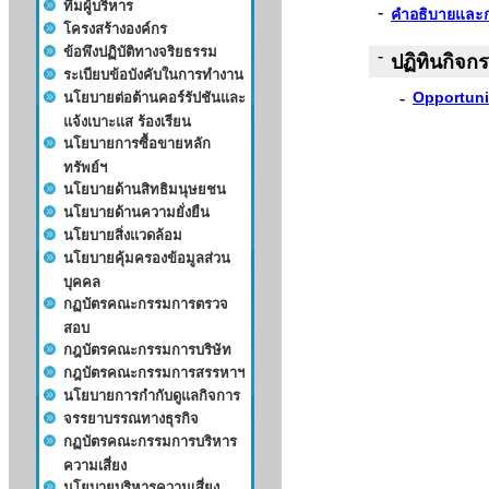
-
คำอธิบายและก
-
ปฏิทินกิจก
-
Opportuni